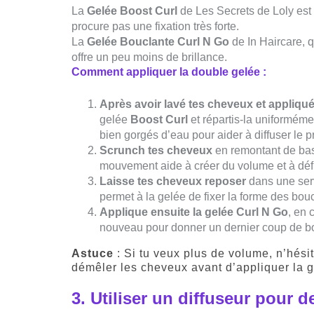
La
Gelée Boost Curl
de Les Secrets de Loly est i
procure pas une fixation très forte.
La
Gelée Bouclante Curl N Go
de In Haircare, 
offre un peu moins de brillance.
Comment appliquer la double gelée :
Après avoir lavé tes cheveux et appliqu
gelée
Boost Curl
et répartis-la uniformém
bien gorgés d’eau pour aider à diffuser le pr
Scrunch tes cheveux
en remontant de bas 
mouvement aide à créer du volume et à défin
Laisse tes cheveux reposer
dans une serv
permet à la gelée de fixer la forme des bou
Applique ensuite la gelée Curl N Go
, en 
nouveau pour donner un dernier coup de bo
Astuce
: Si tu veux plus de volume, n’hésit
démêler les cheveux avant d’appliquer la ge
3.
Utiliser un diffuseur pour