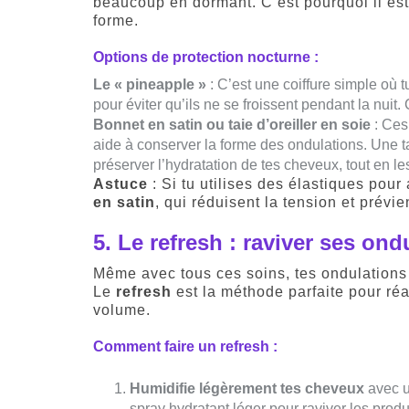
beaucoup en dormant. C’est pourquoi il est
forme.
Options de protection nocturne :
Le « pineapple »
: C’est une coiffure simple où
pour éviter qu’ils ne se froissent pendant la nuit.
Bonnet en satin ou taie d’oreiller en soie
: Ces 
aide à conserver la forme des ondulations. Une t
préserver l’hydratation de tes cheveux, tout en le
Astuce
: Si tu utilises des élastiques pou
en satin
, qui réduisent la tension et prév
5.
Le refresh : raviver ses ond
Même avec tous ces soins, tes ondulations 
Le
refresh
est la méthode parfaite pour réa
volume.
Comment faire un refresh :
Humidifie légèrement tes cheveux
avec u
spray hydratant léger pour raviver les produ