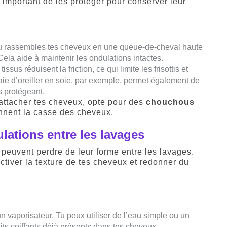
 important de les protéger pour conserver leur
 tu rassembles tes cheveux en une queue-de-cheval haute
 Cela aide à maintenir les ondulations intactes.
tissus réduisent la friction, ce qui limite les frisottis et
aie d’oreiller en soie, par exemple, permet également de
s protégeant.
r attacher tes cheveux, opte pour des
chouchous
iennent la casse des cheveux.
ulations entre les lavages
peuvent perdre de leur forme entre les lavages.
ctiver la texture de tes cheveux et redonner du
n vaporisateur. Tu peux utiliser de l’eau simple ou un
its coiffants déjà présents dans tes cheveux.