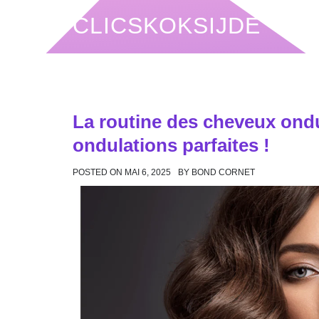
Skip
CLICSKOKSIJDE
to
content
La routine des cheveux ondu
ondulations parfaites !
POSTED ON
MAI 6, 2025
BY
BOND CORNET